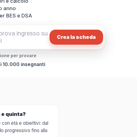
ri e calcolo
io anno
per BES e DSA
Crea la scheda
zione per provare
di 10.000 insegnanti
 e quinta?
con età e obiettivi: dal
do progressivo fino alla