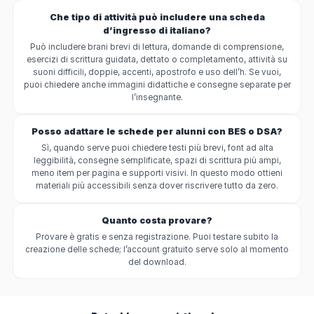
Che tipo di attività può includere una scheda
d’ingresso di italiano?
Può includere brani brevi di lettura, domande di comprensione,
esercizi di scrittura guidata, dettato o completamento, attività su
suoni difficili, doppie, accenti, apostrofo e uso dell’h. Se vuoi,
puoi chiedere anche immagini didattiche e consegne separate per
l’insegnante.
Posso adattare le schede per alunni con BES o DSA?
Sì, quando serve puoi chiedere testi più brevi, font ad alta
leggibilità, consegne semplificate, spazi di scrittura più ampi,
meno item per pagina e supporti visivi. In questo modo ottieni
materiali più accessibili senza dover riscrivere tutto da zero.
Quanto costa provare?
Provare è gratis e senza registrazione. Puoi testare subito la
creazione delle schede; l’account gratuito serve solo al momento
del download.