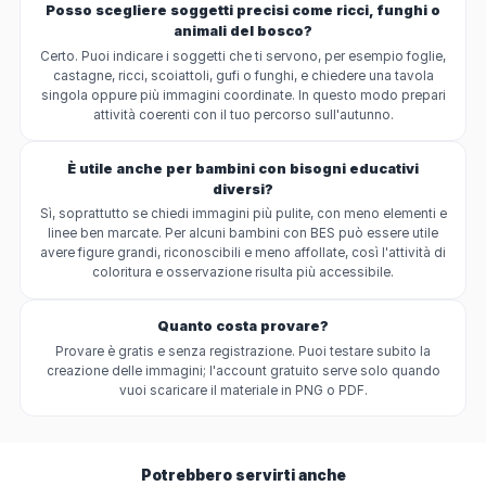
Posso scegliere soggetti precisi come ricci, funghi o
animali del bosco?
Certo. Puoi indicare i soggetti che ti servono, per esempio foglie,
castagne, ricci, scoiattoli, gufi o funghi, e chiedere una tavola
singola oppure più immagini coordinate. In questo modo prepari
attività coerenti con il tuo percorso sull'autunno.
È utile anche per bambini con bisogni educativi
diversi?
Sì, soprattutto se chiedi immagini più pulite, con meno elementi e
linee ben marcate. Per alcuni bambini con BES può essere utile
avere figure grandi, riconoscibili e meno affollate, così l'attività di
coloritura e osservazione risulta più accessibile.
Quanto costa provare?
Provare è gratis e senza registrazione. Puoi testare subito la
creazione delle immagini; l'account gratuito serve solo quando
vuoi scaricare il materiale in PNG o PDF.
Potrebbero servirti anche